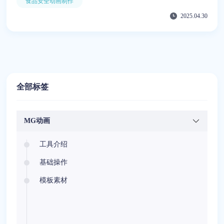
食品安全动画制作
作平台，借助其丰富模板、AI字幕/配音/转视频功能，帮助制
2025.04.30
作者低门槛、高效率完成专业短片制作，解决传统制作中人
力、资金不足等痛点。
全部标签
MG动画
工具介绍
基础操作
模板素材