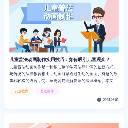
儿童普法动画制作实用技巧：如何吸引儿童观众？
儿童普法动画制作是一种帮助孩子学习法律知识的创新方式。
与传统的法律教育相比，动画能够通过生动的画面、有趣的故
事和轻松的语言，使儿童更容易理解复杂的法律概念。本文将
详细介绍儿童普法动画制作的核心流程，包括选题策划、内容
安全教育
基础操作
编写、动画风格选择，以及如何结合儿童的认知特点进行设
2025.03.05
计。此外，本文还推荐了一款适用于儿童普法动画制作的智能
工具——来画，它提供丰富的动画素材和模板，能够帮助法律
教育者、学校和家长低成本、高效率地完成高质量的普法动画
制作，推动儿童法律素养的培养。