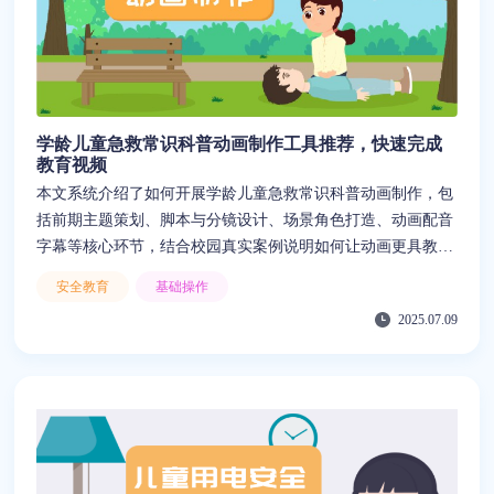
学龄儿童急救常识科普动画制作工具推荐，快速完成
教育视频
本文系统介绍了如何开展学龄儿童急救常识科普动画制作，包
括前期主题策划、脚本与分镜设计、场景角色打造、动画配音
字幕等核心环节，结合校园真实案例说明如何让动画更具教育
意义。同时提出节奏控制、心理疏导、互动设计等优化建议，
安全教育
基础操作
并重点推荐来画这一AI动画工具，帮助低成本、高效率地完成
2025.07.09
学龄儿童急救常识科普动画制作，有效解决制作过程中的人力
与资金不足问题。