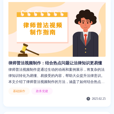
律师普法视频制作：结合热点问题让法律知识更易懂
律师普法视频制作是通过生动的动画和案例展示，将复杂的法
律知识转化为易懂、易接受的内容，帮助大众提升法律意识。
本文介绍了律师普法视频制作的方法，涵盖了如何结合热点问
题设计视频内容、如何撰写吸引观众的脚本、以及如何通过动
基础操作
政务党建
画形式提升法律教育的趣味性和实用性。同时，推荐使用来画
2025.02.25
这一工具，凭借其丰富的模板、低门槛创作功能、以及AI一键
转字幕、文本转视频、文字转语音等智能功能，能够帮助用户
快速完成高质量的律师普法视频制作，解决人力和资金不足的