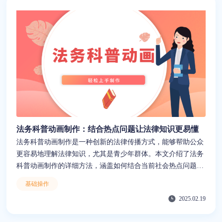
问题。
法务科普动画制作：结合热点问题让法律知识更易懂
法务科普动画制作是一种创新的法律传播方式，能够帮助公众
更容易地理解法律知识，尤其是青少年群体。本文介绍了法务
科普动画制作的详细方法，涵盖如何结合当前社会热点问题设
计内容、如何编写吸引人的脚本、以及一些创意的故事情节设
基础操作
计参考。同时，推荐使用来画这一高效的视频制作工具，来画
2025.02.19
拥有丰富的动画素材和模板，操作简单、低门槛，且支持AI一
键转字幕、文本转视频、文字转语音等功能，能够大大提高制