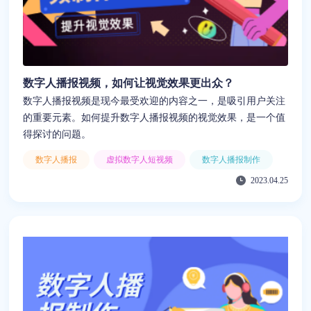
数字人播报视频，如何让视觉效果更出众？
数字人播报视频是现今最受欢迎的内容之一，是吸引用户关注
的重要元素。如何提升数字人播报视频的视觉效果，是一个值
得探讨的问题。
数字人播报
虚拟数字人短视频
数字人播报制作
2023.04.25