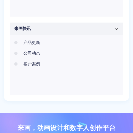
来画快讯
产品更新
公司动态
客户案例
来画，动画设计和数字人创作平台