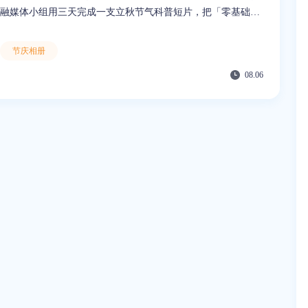
融媒体小组用三天完成一支立秋节气科普短片，把「零基础做
动画」从口号变成可执行流程。
节庆相册
08.06