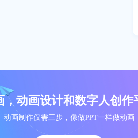
画，动画设计和数字人创作
动画制作仅需三步，像做PPT一样做动画