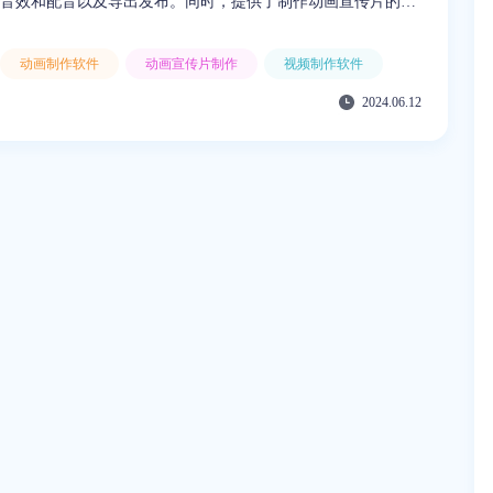
音效和配音以及导出发布。同时，提供了制作动画宣传片的实
用技巧和要点，强调保持简洁、视觉效果、节奏感、创意和幽
默，以及明确的呼吁行动。此外，推荐使用“来画”这一工具，
动画制作软件
动画宣传片制作
视频制作软件
凭借其丰富的素材和模板、简单易用的操作界面、高效的编辑
2024.06.12
工具和专业的支持服务，帮助初学者快速上手制作动画宣传
片。