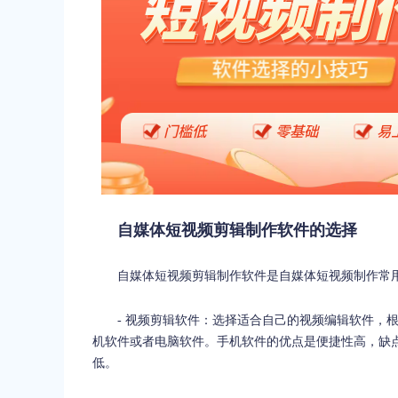
自媒体短视频剪辑制作软件的选择
自媒体短视频剪辑制作软件是自媒体短视频制作常
- 视频剪辑软件：选择适合自己的视频编辑软件，
机软件或者电脑软件。手机软件的优点是便捷性高，缺
低。