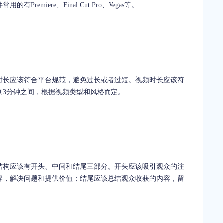
miere、Final Cut Pro、Vegas等。
时长应该符合平台规范，避免过长或者过短。视频时长应该符
到3分钟之间，根据视频类型和风格而定。
结构应该有开头、中间和结尾三部分。开头应该吸引观众的注
容，解决问题和提供价值；结尾应该总结观众收获的内容，留