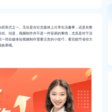
内容形式之一。无论是在社交媒体上分享生活趣事，还是在教
粉丝。但是，视频制作并不是一件容易的事情，尤其是对于没
绍一些自媒体短视频制作需要注意的小技巧，看完能节省你大
频效果哦。