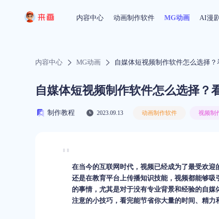
内容中心
动画制作软件
MG动画
AI漫
内容中心
MG动画
自媒体短视频制作软件怎么选择？
自媒体短视频制作软件怎么选择？
制作教程
2023.09.13
动画制作软件
视频制
在当今的互联网时代，视频已经成为了最受欢迎
还是在教育平台上传播知识技能，视频都能够吸
的事情，尤其是对于没有专业背景和经验的自媒
注意的小技巧，看完能节省你大量的时间、精力