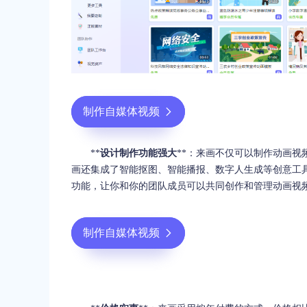
制作自媒体视频
**
设计制作功能强大
**：来画不仅可以制作动画
画还集成了智能抠图、智能播报、数字人生成等创意工
功能，让你和你的团队成员可以共同创作和管理动画视
制作自媒体视频