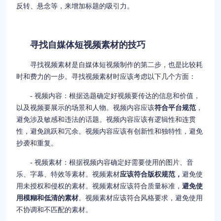
反转、悬念等，来增加标题的吸引力。
寻找自媒体短视频素材的技巧
寻找视频素材是自媒体短视频制作的第二步，也是比较耗
时和费力的一步。寻找视频素材时应该考虑以下几个方面：
- 视频内容：根据选题确定好视频要传达的信息和价值，
以及视频要展示的场景和人物。视频内容应该
符合平台规范
，
避免涉及敏感和违法的话题。视频内容应该有逻辑性和连贯
性，避免跳跃和冗余。视频内容应该有创新性和独特性，避免
抄袭和重复。
- 视频素材：根据视频内容确定好需要使用的图片、音
乐、字幕、特效等素材。视频素材
应该符合版权规范，
避免使
用未授权和侵权的素材。视频素材应该符合质量标准，
避免使
用模糊和低清的素材
。视频素材应该符合风格要求，避免使用
不协调和不匹配的素材。