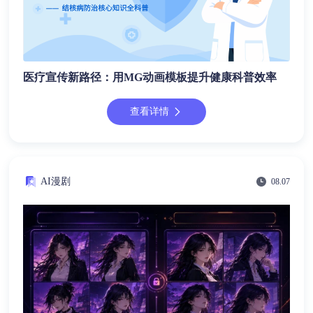
医疗宣传新路径：用MG动画模板提升健康科普效率
查看详情
AI漫剧
08.07