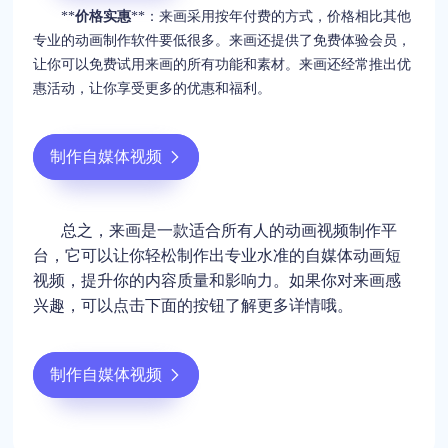
**
价格实惠
**：来画采用按年付费的方式，价格相比其他
专业的动画制作软件要低很多。来画还提供了免费体验会员，
让你可以免费试用来画的所有功能和素材。来画还经常推出优
惠活动，让你享受更多的优惠和福利。
制作自媒体视频
总之，来画是一款适合所有人的动画视频制作平
台，它可以让你轻松制作出专业水准的自媒体动画短
视频，提升你的内容质量和影响力。如果你对来画感
兴趣，可以点击下面的按钮了解更多详情哦。
制作自媒体视频