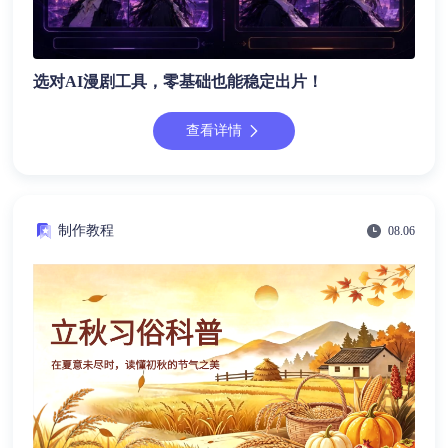
选对AI漫剧工具，零基础也能稳定出片！
查看详情
制作教程
08.06