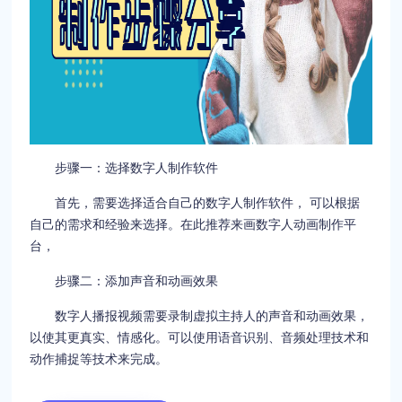
步骤一：选择数字人制作软件
首先，需要选择适合自己的数字人制作软件， 可以根据
自己的需求和经验来选择。在此推荐来画数字人动画制作平
台，
步骤二：添加声音和动画效果
数字人播报视频需要录制虚拟主持人的声音和动画效果，
以使其更真实、情感化。可以使用语音识别、音频处理技术和
动作捕捉等技术来完成。