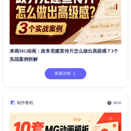
来画MG动画：政务党建宣传片怎么做出高级感？3个
实战案例拆解
查看详情
制作教程
08.03