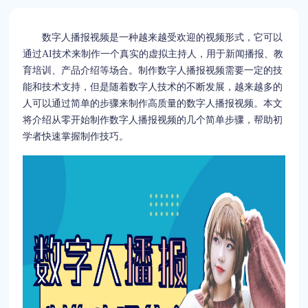
数字人播报视频是一种越来越受欢迎的视频形式，它可以
通过AI技术来制作一个真实的虚拟主持人，用于新闻播报、教
育培训、产品介绍等场合。制作数字人播报视频需要一定的技
能和技术支持，但是随着数字人技术的不断发展，越来越多的
人可以通过简单的步骤来制作高质量的数字人播报视频。本文
将介绍从零开始制作数字人播报视频的几个简单步骤，帮助初
学者快速掌握制作技巧。