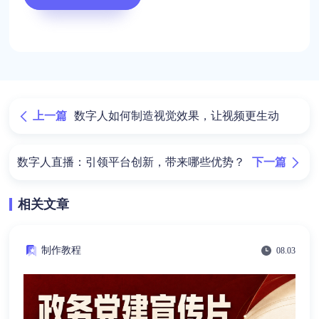
上一篇
数字人如何制造视觉效果，让视频更生动
下一篇
数字人直播：引领平台创新，带来哪些优势？
相关文章
制作教程
08.03