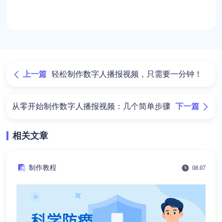
上一篇
轻松制作数字人播报视频，只需要一分钟！
下一篇
从零开始制作数字人播报视频：几个简单步骤
相关文章
制作教程
08.07