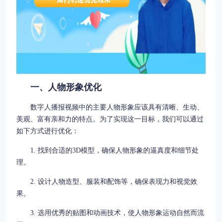
一、人物形象优化
数字人播报视频中的主要人物形象应该具有清晰、生动、
美观、富有亲和力的特点。为了实现这一目标，我们可以通过
如下方式进行优化：
1. 找到合适的3D模型，确保人物形象的逼真度和细节处
理。
2. 设计人物造型、服装和配饰等，确保表现力和视觉效
果。
3. 选用优秀的贴图和动画技术，使人物形象运动自然而流