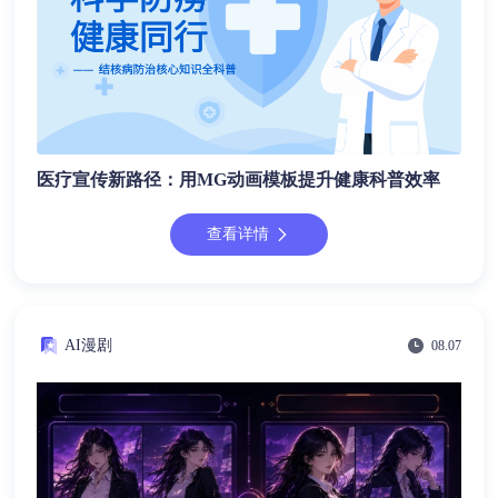
医疗宣传新路径：用MG动画模板提升健康科普效率
查看详情
AI漫剧
08.07