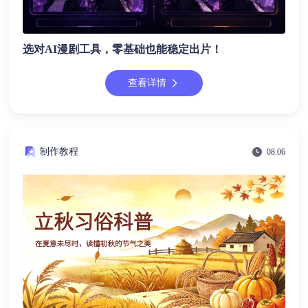
选对AI漫剧工具，零基础也能稳定出片！
查看详情
制作教程
08.06