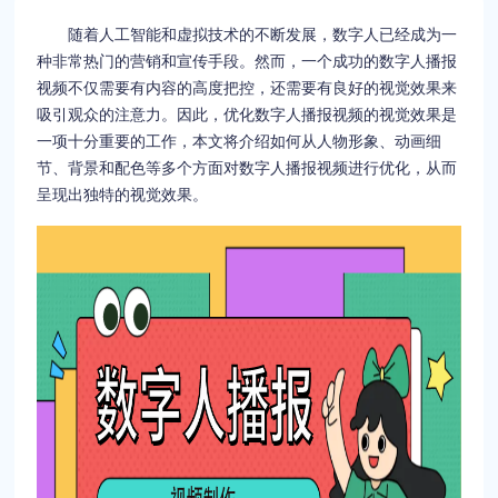
随着人工智能和虚拟技术的不断发展，数字人已经成为一
种非常热门的营销和宣传手段。然而，一个成功的数字人播报
视频不仅需要有内容的高度把控，还需要有良好的视觉效果来
吸引观众的注意力。因此，优化数字人播报视频的视觉效果是
一项十分重要的工作，本文将介绍如何从人物形象、动画细
节、背景和配色等多个方面对数字人播报视频进行优化，从而
呈现出独特的视觉效果。