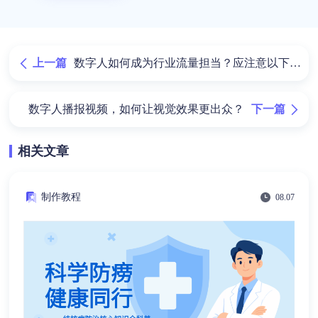
上一篇
数字人如何成为行业流量担当？应注意以下几
点
下一篇
数字人播报视频，如何让视觉效果更出众？
相关文章
制作教程
08.07