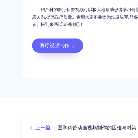
妇产科的医疗科普视频可以极大地帮助患者学习健
患关系,提高医疗质量。希望大家不要因为难度放弃,只要
者。快到来画试试制作吧！
医疗视频制作
上一篇
医学科普动画视频制作的困难与对策