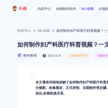
内容中心
动画制作软件
MG动画
AI漫
内容中心
MG动画
如何制作妇产科医疗科普视频？一
如何制作妇产科医疗科普视频？一
制作教程
2023.10.24
动画制作软件
视频制
本文通俗详细地讲解了如何制作妇产科医疗科普
分镜图、收集素材、正式录制、后期制作等步骤
知识,改善医患关系。