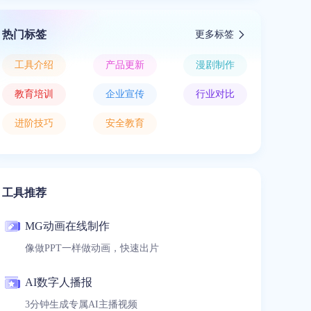
热门标签
更多标签
工具介绍
产品更新
漫剧制作
教育培训
企业宣传
行业对比
进阶技巧
安全教育
工具推荐
MG动画在线制作
像做PPT一样做动画，快速出片
AI数字人播报
3分钟生成专属AI主播视频