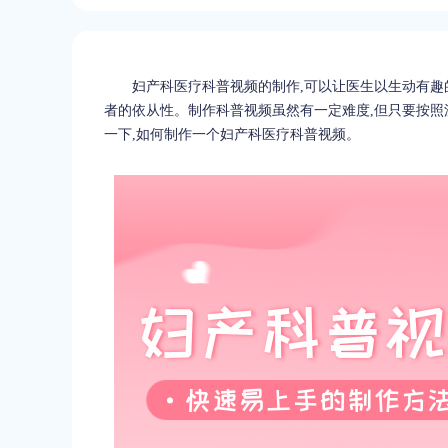
妇产科医疗科普视频的制作,可以让医生以生动有趣
者的依从性。制作科普视频虽然有一定难度,但只要按照
一下,如何制作一个妇产科医疗科普视频。