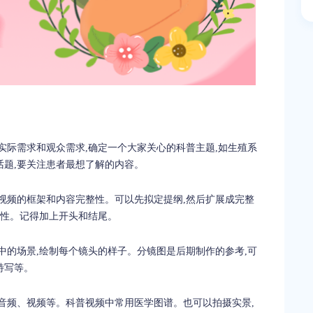
实际需求和观众需求,确定一个大家关心的科普主题,如生殖系
题,要关注患者最想了解的内容。
视频的框架和内容完整性。可以先拟定提纲,然后扩展成完整
味性。记得加上开头和结尾。
中的场景,绘制每个镜头的样子。分镜图是后期制作的参考,可
特写等。
音频、视频等。科普视频中常用医学图谱。也可以拍摄实景,