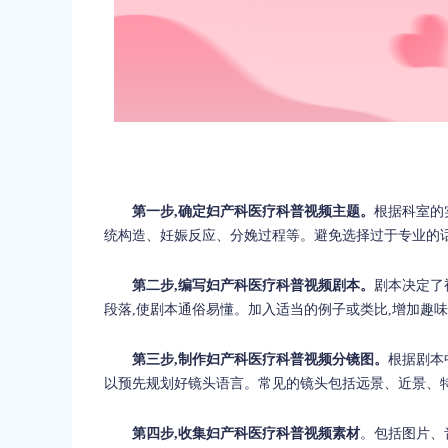
第一步,确定妇产科医疗科普视频主题。
根据科室的
统构造、妊娠反应、分娩过程等。避免选择过于专业的话
第二步,编写
妇产科医疗科普视频
剧本。
剧本决定了
段落,使剧本通俗易懂。加入适当的例子或类比,增加趣
第三步,制作妇产科医疗科普视频分镜图。
根据剧本
以预先规划好镜头语言。常见的镜头包括远景、近景、
第四步,收集妇产科医疗科普视频素材
。包括图片、