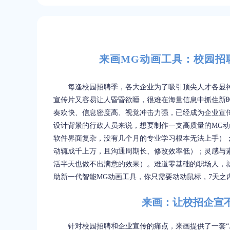
来画MG动画工具：校园招
每逢校园招聘季，各大企业为了吸引顶尖人才各显神
宣传片又容易让人昏昏欲睡，很难在海量信息中抓住新
奏欢快、信息密度高、视觉冲击力强，已经成为企业宣传
设计背景的行政人员来说，想要制作一支高质量的MG
软件界面复杂，没有几个月的专业学习根本无法上手）
动辄成千上万，且沟通周期长、修改效率低）；灵感与
活半天也做不出满意的效果）。难道零基础的职场人，
助新一代智能MG动画工具，你只需要动动鼠标，7天之
来画：让校招企宣
针对校园招聘和企业宣传的痛点，来画提供了一套“A