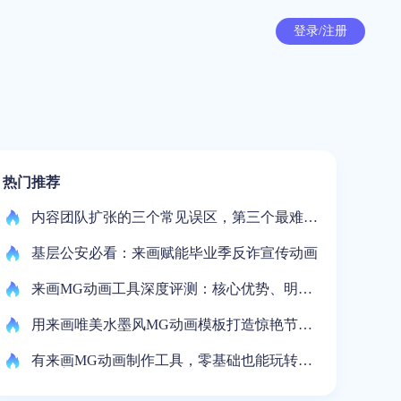
登录/注册
热门推荐
内容团队扩张的三个常见误区，第三个最难察
觉
基层公安必看：来画赋能毕业季反诈宣传动画
来画MG动画工具深度评测：核心优势、明显
短板与竞品对比
用来画唯美水墨风MG动画模板打造惊艳节日
宣传视频
有来画MG动画制作工具，零基础也能玩转应
急科普