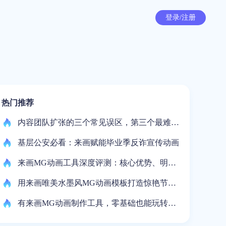
登录/注册
热门推荐
内容团队扩张的三个常见误区，第三个最难察
觉
基层公安必看：来画赋能毕业季反诈宣传动画
来画MG动画工具深度评测：核心优势、明显
短板与竞品对比
用来画唯美水墨风MG动画模板打造惊艳节日
宣传视频
有来画MG动画制作工具，零基础也能玩转应
急科普