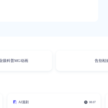
业级科普MG动画
告别枯
AI漫剧
08.07