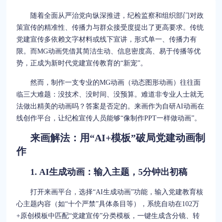
随着全面从严治党向纵深推进，纪检监察和组织部门对政
策宣传的精准性、传播力与群众接受度提出了更高要求。传统
党建宣传多依赖文字材料或线下宣讲，形式单一、传播力有
限。而MG动画凭借其简洁生动、信息密度高、易于传播等优
势，正成为新时代党建宣传教育的“新宠”。
然而，制作一支专业的MG动画（动态图形动画）往往面
临三大难题：没技术、没时间、没预算。难道非专业人士就无
法做出精美的动画吗？答案是否定的。来画作为自研AI动画在
线创作平台，让纪检宣传人员能够“像制作PPT一样做动画”。
来画解法：用“AI+模板”破局党建动画制
作
1. AI生成动画：输入主题，5分钟出初稿
打开来画平台，选择“AI生成动画”功能，输入党建教育核
心主题内容（如“十个严禁”具体条目等），系统自动在102万
+原创模板中匹配“党建宣传”分类模板，一键生成含分镜、转