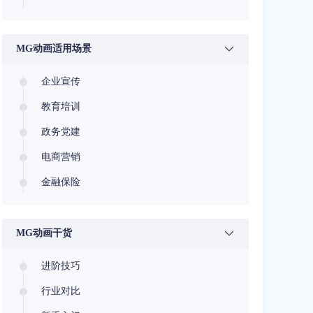
MG动画适用场景
企业宣传
教育培训
政务党建
电商营销
金融保险
医疗健康
安全教育
MG动画干货
节庆相册
进阶技巧
行业对比