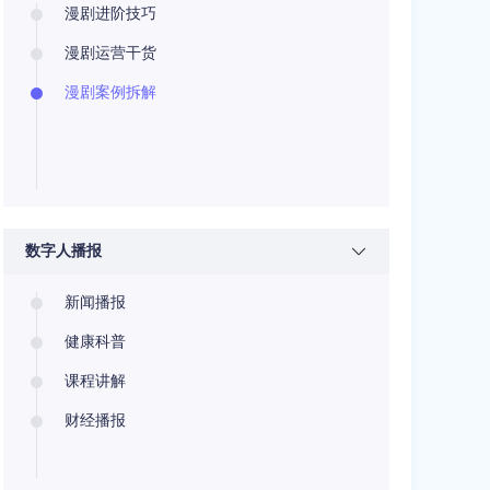
漫剧进阶技巧
漫剧运营干货
漫剧案例拆解
数字人播报
新闻播报
健康科普
课程讲解
财经播报