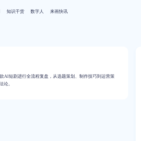
剧
知识干货
数字人
来画快讯
爆款AI短剧进行全流程复盘，从选题策划、制作技巧到运营策
法论。