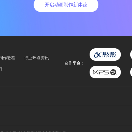
开启动画制作新体验
制作教程
行业热点资讯
合作平台：
件